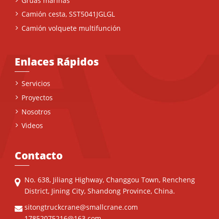
Grúas marinas
Camión cesta, SST5041JGLGL
Camión volquete multifunción
Enlaces Rápidos
Servicios
Proyectos
Nosotros
Videos
Contacto
No. 638, Jiliang Highway, Changgou Town, Rencheng
District, Jining City, Shandong Province, China.
sitongtruckcrane@smallcrane.com
17852075216@163.com