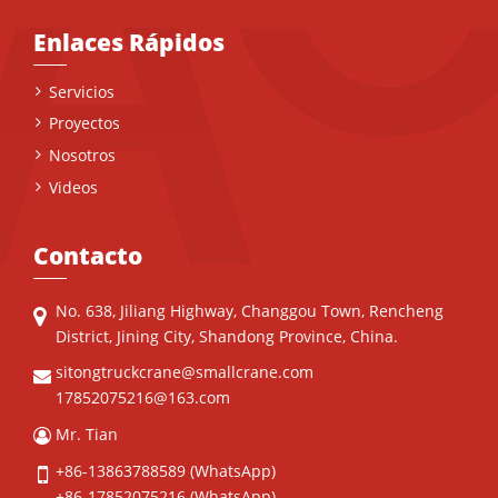
Enlaces Rápidos
Servicios
Proyectos
Nosotros
Videos
Contacto
No. 638, Jiliang Highway, Changgou Town, Rencheng
District, Jining City, Shandong Province, China.
sitongtruckcrane@smallcrane.com
17852075216@163.com
Mr. Tian
+86-13863788589
(WhatsApp)
+86-17852075216
(WhatsApp)