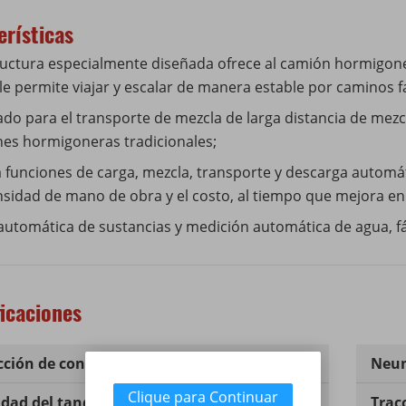
erísticas
ructura especialmente diseñada ofrece al camión hormigoner
 le permite viajar y escalar de manera estable por caminos 
do para el transporte de mezcla de larga distancia de mezc
es hormigoneras tradicionales;
a funciones de carga, mezcla, transporte y descarga automát
ensidad de mano de obra y el costo, al tiempo que mejora en 
automática de sustancias y medición automática de agua, fá
ficaciones
ción de concreto
1cbm
Neum
Clique para Continuar
dad del tanque de agua
300L
Trac