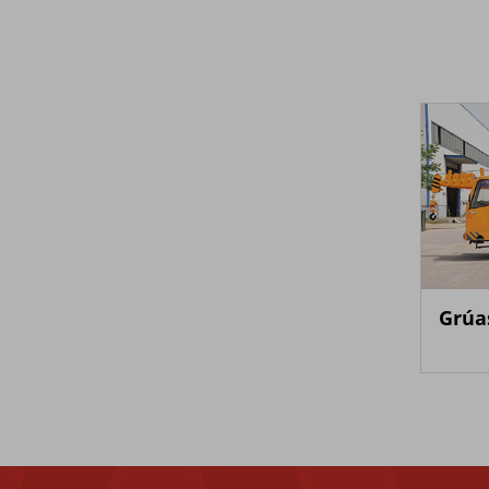
Camión volquete
Grúa
multifunción