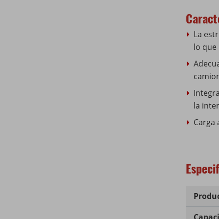
Caract
La est
lo que
Adecua
camion
Integr
la int
Carga 
Especi
Produc
Capaci