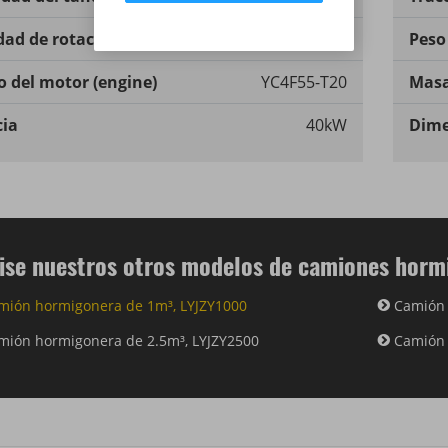
dad de rotación del tambor
0-14r/min
Peso
 del motor (engine)
YC4F55-T20
Masa
ia
40kW
Dime
ise nuestros otros modelos de camiones horm
mión hormigonera de 1m³, LYJZY1000
Camión 
mión hormigonera de 2.5m³, LYJZY2500
Camión 