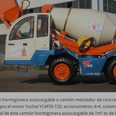
n hormigonera autocargable o camión mezclador de concre
pta el motor Yuchai YC4F55-T20, accionamiento 4×4, sistem
al de este camión hormigonera autocargable de 1m³ es de 