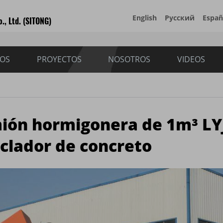
English
Русский
Españ
., Ltd. (SITONG)
IOS
PROYECTOS
NOSOTROS
VIDEOS
ión hormigonera de 1m³ LY
clador de concreto