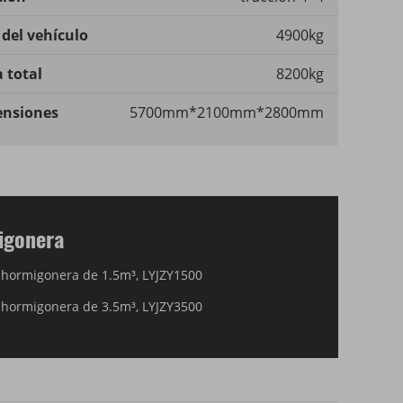
 del vehículo
4900kg
 total
8200kg
nsiones
5700mm*2100mm*2800mm
igonera
hormigonera de 1.5m³, LYJZY1500
hormigonera de 3.5m³, LYJZY3500