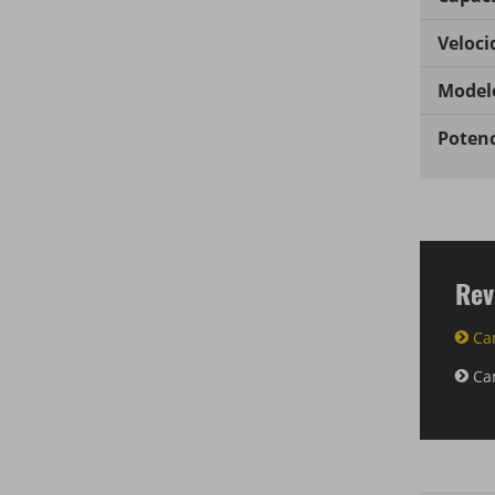
Veloci
Modelo
Potenc
Rev
Ca
Ca