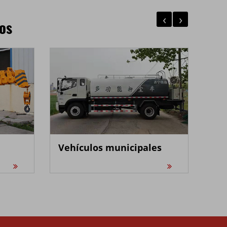
‹
›
os
Vehículos municipales
Ca
SS