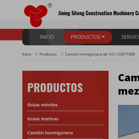
Jining Sitong Construction Machinery Co
INICIO
PRODUCTOS
SERVIC
Inicio
Productos
Camión hormigonera de 1m³, LYJZY1000
Cam
PRODUCTOS
mez
Grúas móviles
Grúas marinas
Camión hormigonera