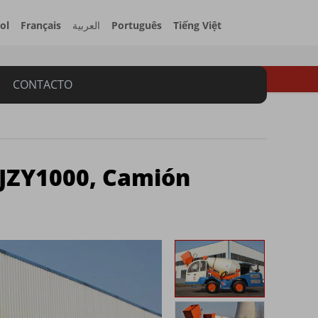
ol
Français
العربية
Português
Tiếng Việt
CONTACTO
JZY1000, Camión