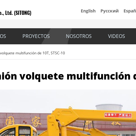
English
Русский
Españ
., Ltd. (SITONG)
IOS
PROYECTOS
NOSOTROS
VIDEOS
volquete multifunción de 10T, STSC-10
ión volquete multifunción d