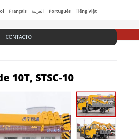
ol
Français
العربية
Português
Tiếng Việt
CONTACTO
e 10T, STSC-10