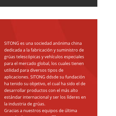
SITONG es una sociedad anónima china
dedicada a la fabricación y suministro de
grúas telescópicas y vehículos especiales
para el mercado global, los cuales tienen
utilidad para diversos tipos de
aplicaciones. SITONG ddsde su fundación
ha tenido su objetivo, el cual ha sido el de
desarrollar productos con el más alto
estándar internacional y ser los líderes en
la industria de grúas.
Gracias a nuestros equipos de última