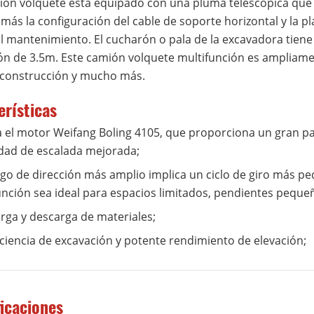
ión volquete está equipado con una pluma telescópica que
ás la configuración del cable de soporte horizontal y la pla
 el mantenimiento. El cucharón o pala de la excavadora tie
ón de 3.5m. Este camión volquete multifunción es ampliament
e construcción y mucho más.
erísticas
 el motor Weifang Boling 4105, que proporciona un gran par
dad de escalada mejorada;
go de dirección más amplio implica un ciclo de giro más pe
unción sea ideal para espacios limitados, pendientes peque
rga y descarga de materiales;
ficiencia de excavación y potente rendimiento de elevación;
ficaciones