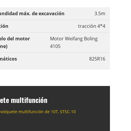
undidad máx. de excavación
3.5m
ción
tracción 4*4
lo del motor
Motor Weifang Boling
ine)
4105
áticos
825R16
ete multifunción
volquete multifunción de 10T, STSC-10