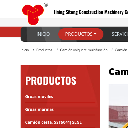
Jining Sitong Construction Machinery Co
INICIO
PRODUCTOS
SERVIC
Inicio
Productos
Camión volquete multifunción
Camión 
Cam
PRODUCTOS
Grúas móviles
Grúas marinas
Camión cesta, SST5041JGLGL