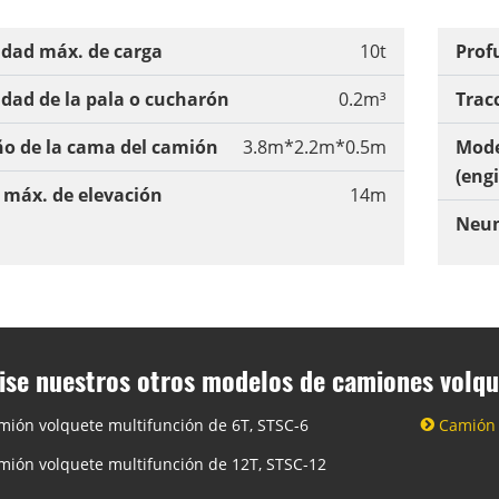
dad máx. de carga
10t
Prof
dad de la pala o cucharón
0.2m³
Trac
o de la cama del camión
3.8m*2.2m*0.5m
Mode
(eng
 máx. de elevación
14m
Neum
ise nuestros otros modelos de camiones volqu
mión volquete multifunción de 6T, STSC-6
Camión 
mión volquete multifunción de 12T, STSC-12