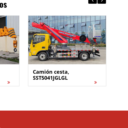
os
Camión cesta,
Gr
SST5041JGLGL