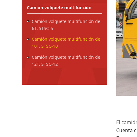
Camión volquete multifunción
Camión volquete multifunción de
6T, STSC-6
Camión volquete multifunción de
10T, STSC-10
Camión volquete multifunción de
12T, STSC-12
El camió
Cuenta c