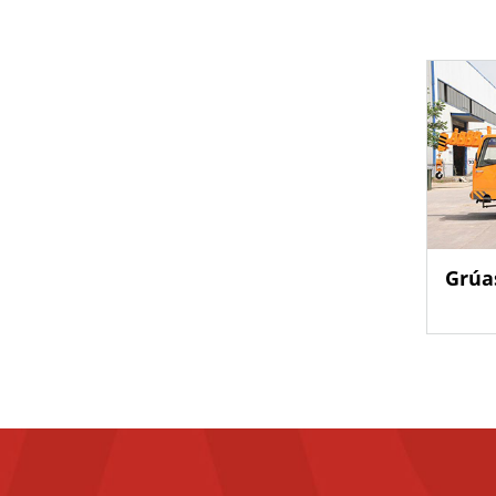
Camión cesta,
Grúa
SST5041JGLGL