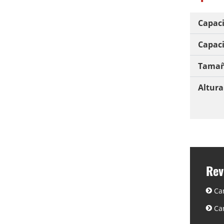
Capaci
Capaci
Tamañ
Altura
Rev
Ca
Ca