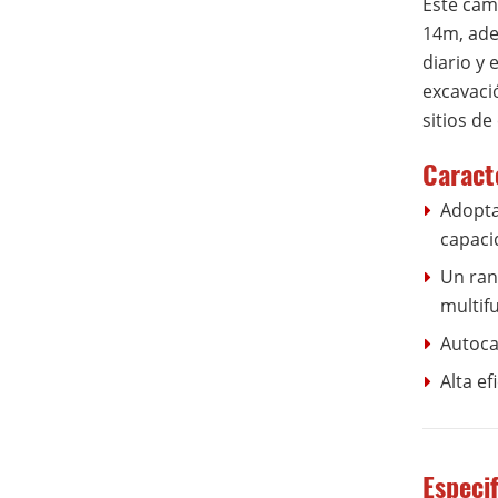
Este cam
14m, adem
diario y
excavaci
sitios d
Caract
Adopta
capaci
Un ran
multif
Autoca
Alta e
Especi