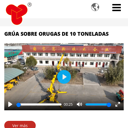

GRÚA SOBRE ORUGAS DE 10 TONELADAS
Play
00:25
Play
Mute
Enter
fulls
Ver más