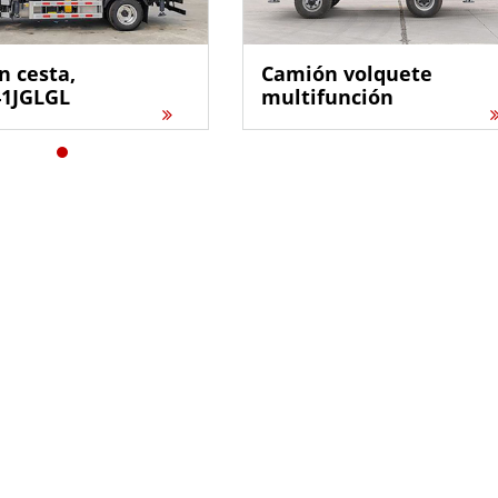
 cesta,
Camión volquete
41JGLGL
multifunción