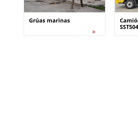
Grúas marinas
Camión
SST50