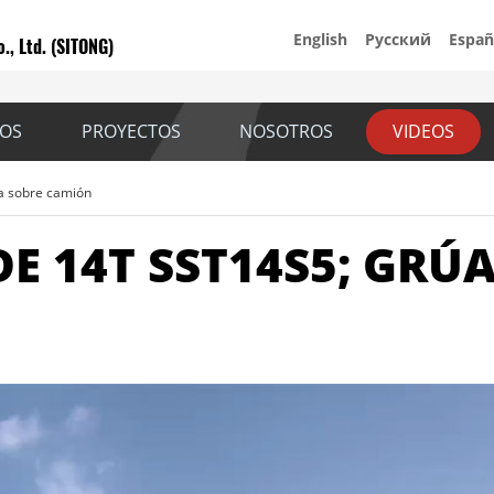
English
Русский
Españ
., Ltd. (SITONG)
IOS
PROYECTOS
NOSOTROS
VIDEOS
a sobre camión
E 14T SST14S5; GR