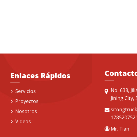
Contact
Enlaces Rápidos
No. 638, Ji
Servicios
Jining City
Proyectos
sitongtruc
Nosotros
178520752
Videos
Mr. Tian