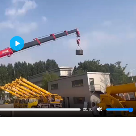
Play
00:10
Mute