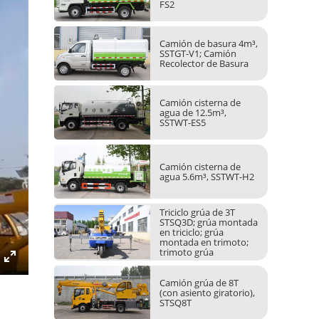
FS2
Camión de basura 4m³,
SSTGT-V1; Camión
Recolector de Basura
Camión cisterna de
agua de 12.5m³,
SSTWT-ES5
Camión cisterna de
agua 5.6m³, SSTWT-H2
Triciclo grúa de 3T
STSQ3D; grúa montada
en triciclo; grúa
montada en trimoto;
trimoto grúa
Enter
Camión grúa de 8T
fullscreen
(con asiento giratorio),
STSQ8T