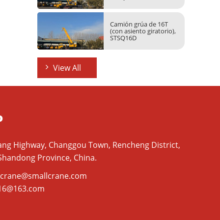
Camión grúa de 16T
(con asiento giratorio),
STSQ16D
View All
o
liang Highway, Changgou Town, Rencheng District,
, Shandong Province, China.
kcrane@smallcrane.com
16@163.com