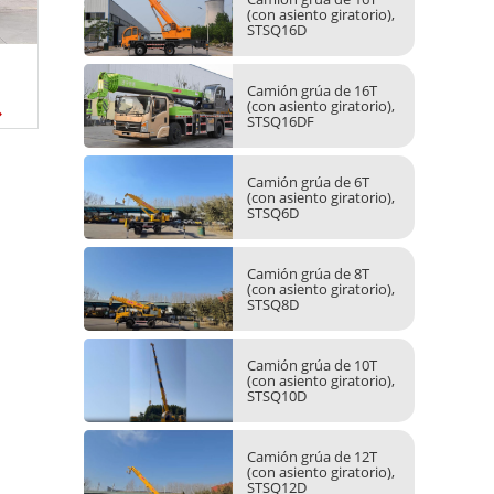
(con asiento giratorio),
STSQ16D
Grúas marinas
Camión 
Camión grúa de 16T
SST5041
(con asiento giratorio),
STSQ16DF
Camión grúa de 6T
(con asiento giratorio),
STSQ6D
Camión grúa de 8T
(con asiento giratorio),
STSQ8D
Camión grúa de 10T
(con asiento giratorio),
STSQ10D
Camión grúa de 12T
(con asiento giratorio),
STSQ12D