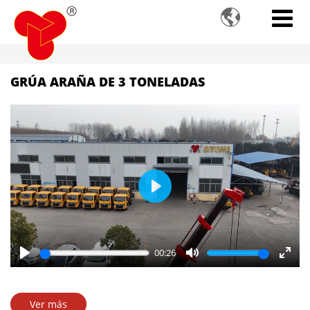

GRÚA ARAÑA DE 3 TONELADAS
Play
00:26
Play
Mute
Enter
fulls
Ver más