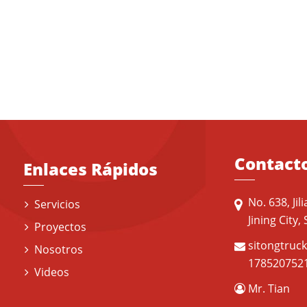
Contact
Enlaces Rápidos
No. 638, Ji
Servicios
Jining City
Proyectos
sitongtruc
Nosotros
178520752
Videos
Mr. Tian