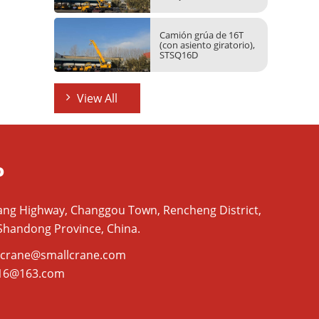
Camión grúa de 16T
(con asiento giratorio),
STSQ16D
View All
o
liang Highway, Changgou Town, Rencheng District,
, Shandong Province, China.
kcrane@smallcrane.com
16@163.com