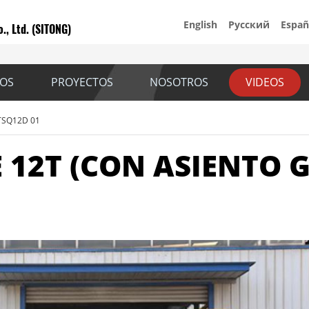
English
Русский
Españ
., Ltd. (SITONG)
IOS
PROYECTOS
NOSOTROS
VIDEOS
STSQ12D 01
12T (CON ASIENTO G