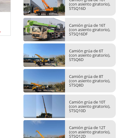
(con asiento giratorio),
STSQ16D
Grúas marinas
Camión 
Camión grúa de 16T
SST5041
(con asiento giratorio),
STSQ16DF
Camión grúa de 6T
(con asiento giratorio),
STSQ6D
Camión grúa de 8T
(con asiento giratorio),
STSQ8D
Camión grúa de 10T
(con asiento giratorio),
STSQ10D
Camión grúa de 12T
(con asiento giratorio),
STSQ12D