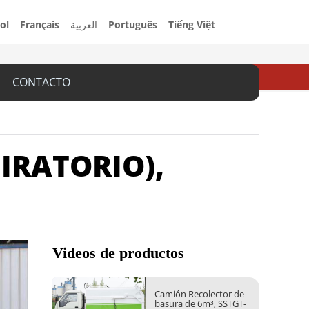
ol
Français
العربية
Português
Tiếng Việt
CONTACTO
IRATORIO),
Videos de productos
Camión Recolector de
basura de 6m³, SSTGT-