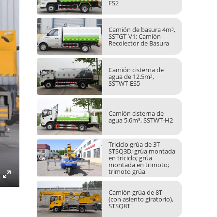
FS2
Camión de basura 4m³,
SSTGT-V1; Camión
Recolector de Basura
Camión cisterna de
agua de 12.5m³,
SSTWT-ES5
Camión cisterna de
agua 5.6m³, SSTWT-H2
Triciclo grúa de 3T
STSQ3D; grúa montada
en triciclo; grúa
montada en trimoto;
trimoto grúa
Enter
Camión grúa de 8T
fullscreen
(con asiento giratorio),
STSQ8T