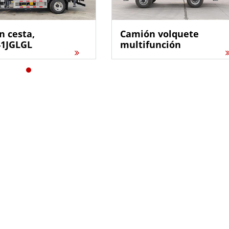
 cesta,
Camión volquete
41JGLGL
multifunción