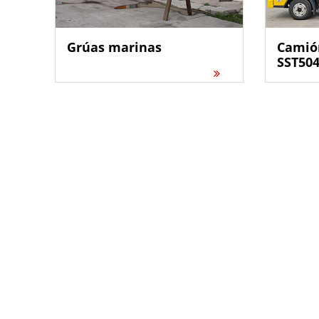
Grúas marinas
Camión
SST50